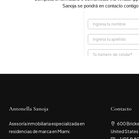
Sanoja se pondrá en contacto contigo p
Antonella Sanoja
Contacto
Asesoría inmobiliaria especializada en
600 Bricke
residencias de marca en Miami.
United States
+1 (954) 